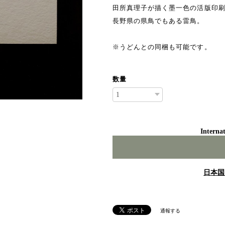
田所真理子が描く墨一色の活版印
長野県の県鳥でもある雷鳥。
※うどんとの同梱も可能です。
数量
Internat
日本国
通報する