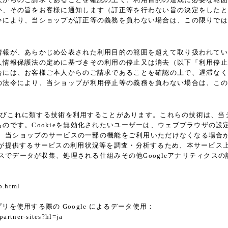
い、その旨をお客様に通知します（訂正等を行わない旨の決定をしたと
令により、当ショップが訂正等の義務を負わない場合は、この限りでは
情報が、あらかじめ公表された利用目的の範囲を超えて取り扱われてい
人情報保護法の定めに基づきその利用の停止又は消去（以下「利用停止
合には、お客様ご本人からのご請求であることを確認の上で、遅滞なく
の法令により、当ショップが利用停止等の義務を負わない場合は、この
ie及びこれに類する技術を利用することがあります。これらの技術は、
です。Cookieを無効化されたいユーザーは、ウェブブラウザの設定
ると、当ショップのサービスの一部の機能をご利用いただけなくなる場合
供するサービスの利用状況等を調査・分析するため、本サービス上に Goo
クスでデータが収集、処理される仕組みその他Googleアナリティク
p.html
プリを使用する際の Google によるデータ使用：
partner-sites?hl=ja