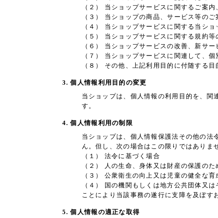
（２） 当ショップサービスに関するご案内
（３） 当ショップの商品、サービス等のご
（４） 当ショップサービスに関する当シ
（５） 当ショップサービスに関する規約等
（６） 当ショップサービスの改善、新サー
（７） 当ショップサービスに関連して、
（８） その他、上記利用目的に付随する目
3. 個人情報利用目的の変更
当ショップは、個人情報の利用目的を、関
す。
4. 個人情報利用の制限
当ショップは、個人情報保護法その他の法
ん。但し、次の場合はこの限りではありま
（１） 法令に基づく場合
（２） 人の生命、身体又は財産の保護の
（３） 公衆衛生の向上又は児童の健全な
（４） 国の機関もしくは地方公共団体又
ことにより当該事務の遂行に支障を及ぼす
5. 個人情報の適正な取得