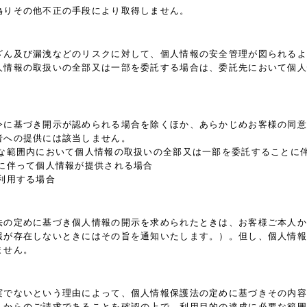
偽りその他不正の手段により取得しません。
ざん及び漏洩などのリスクに対して、個人情報の安全管理が図られるよ
人情報の取扱いの全部又は一部を委託する場合は、委託先において個人
令に基づき開示が認められる場合を除くほか、あらかじめお客様の同意
者への提供には該当しません。
要な範囲内において個人情報の取扱いの全部又は一部を委託することに
に伴って個人情報が提供される場合
利用する場合
法の定めに基づき個人情報の開示を求められたときは、お客様ご本人か
報が存在しないときにはその旨を通知いたします。）。但し、個人情報
ません。
実でないという理由によって、個人情報保護法の定めに基づきその内容
人からのご請求であることを確認の上で、利用目的の達成に必要な範囲