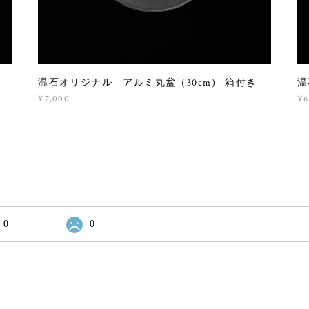
温石オリジナル アルミ丸盆（30cm） 箱付き
温
¥7,000
¥6
0
0