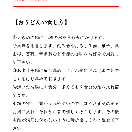
【おうどんの食し方】
①大きめの鍋に2L程の水を入れ火にかけます。
②薬味を用意します。刻み葱やおろし生姜、柚子、葉
山椒、茗荷、青紫蘇など季節の香味をお好みで用意し
て下さい。
③お出汁を鍋に移し温め、うどん鉢にお湯（湯で茹で
も）をはり温めておきます。
④沸いたお湯に１食分、多くても２食分の麺を入れ茹
でます。
※粉の特性上麺が切れやすいので、ほぐさずそのまま
お湯に入れ、それから箸で優しくほぐします。その後
も麺が鍋底に付かないように時折優しくかき混ぜて下
さい。