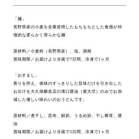
「麺」
長野県産の小麦を全量使用したもちもちとした食感が特
徴的な柔らかく滑らかな麺
原材料／小麦粉（長野県産）、塩、酒精
賞味期限／お届けより冷蔵で7日間、冷凍で1ヶ月
「おすまし」
香りを抑え、後味のすっきりした旨味だけを引き出した
お出汁を大久保醸造店の薄口醤油（紫大尽）のみでお加
減した優しい味わいのおうどんです。
原材料／煮干し、昆布、鯖節、うるめ節、干し椎茸、醤
油
賞味期限／お届けより冷蔵で5日間、冷凍で1ヶ月