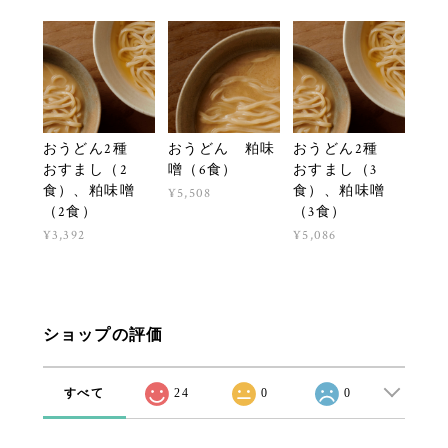
おうどん2種
おうどん 粕味
おうどん2種
おすまし（2
噌（6食）
おすまし（3
食）、粕味噌
食）、粕味噌
¥5,508
（2食）
（3食）
¥3,392
¥5,086
ショップの評価
すべて
24
0
0