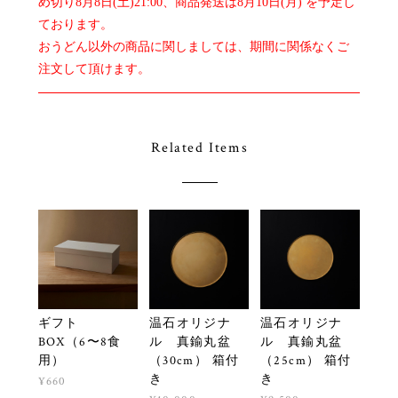
め切り8月8日(土)21:00、商品発送は8月10日(月) を予定し
ております。
おうどん以外の商品に関しましては、期間に関係なくご
注文して頂けます。
Related Items
ギフト
温石オリジナ
温石オリジナ
BOX（6〜8食
ル 真鍮丸盆
ル 真鍮丸盆
用）
（30cm） 箱付
（25cm） 箱付
き
き
¥660