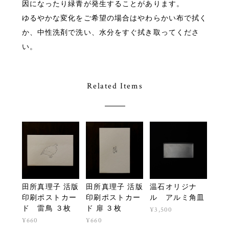
因になったり緑青が発生することがあります。
ゆるやかな変化をご希望の場合はやわらかい布で拭く
か、中性洗剤で洗い、水分をすぐ拭き取ってくださ
い。
Related Items
田所真理子 活版
田所真理子 活版
温石オリジナ
印刷ポストカー
印刷ポストカー
ル アルミ角皿
ド 雷鳥 ３枚
ド 扉 ３枚
¥3,500
¥660
¥660